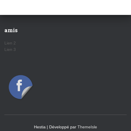
amis
Lien 2
Lien 3
Hestia | Développé par
ThemeIsle